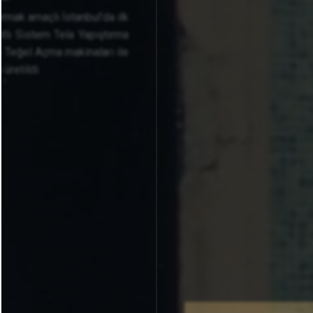
ırmak amaçlı İstanbul’da ilk
ntlı Sistem Tela Yapıştırma
o Teğel Açma makinaları ile
 üretildi.