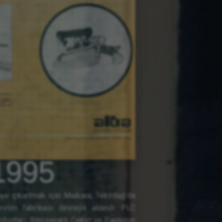
1995
eye çıkartmak için Malkara, Tekirdağ’da
etim fabrikası devreye aldındı. PLC
botları, Bilgisayarlı Ceket ve Pantolon