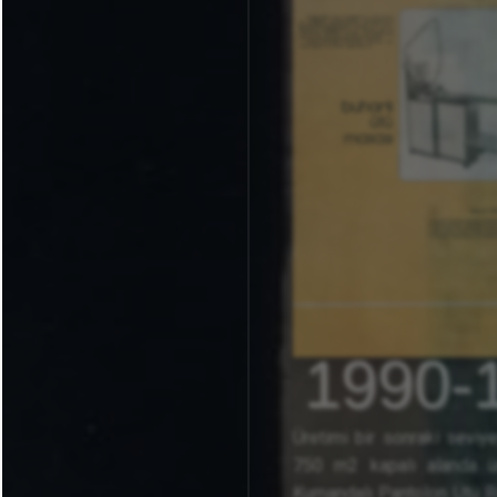
1990-
Üretimi bir sonraki seviy
750 m2 kapalı alanda ür
Kumandalı Pantolon Ütü Ro