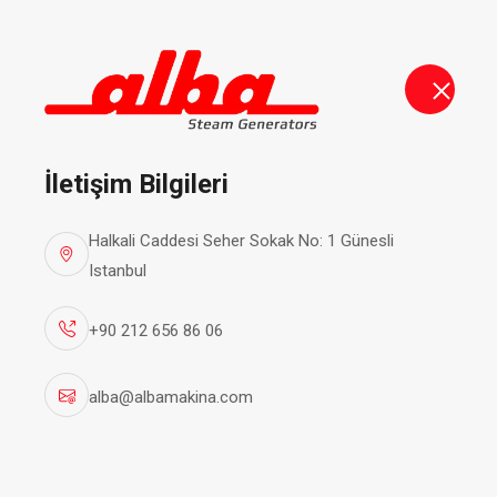
alba@albamakina.com
+90 212 656 86 06
Buhar Jen
İletişim Bilgileri
Halkali Caddesi Seher Sokak No: 1 Günesli
Istanbul
+90 212 656 86 06
alba@albamakina.com