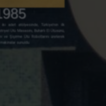
1985
 iki adet atölyesinde, Türkiye’nin ilk
striyel Ütü Masasını, Buharlı El Ütüsünü,
nı ve Şişirme Ütü Robotlarını üreterek
m makinalar sunuldu.