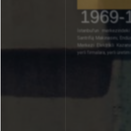
1969-
İstanbul’un merkezindeki
Santrifüj Makinasını, Endü
Merkezi Elektrikli Kazanı
yerli firmalara, yerli üreti