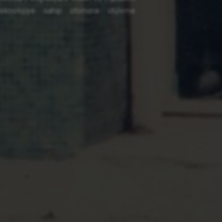
eknolojiye sahip otomatik ütüleme