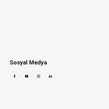
1960-196
Sosyal Medya
Albayrak Kuru Temizleme” Türkiye’nin 
olarak faaliyetlerine başladı.Türkiye’de
Konfeksiyon sektörlerinin talepleri
Makina San. Ve Tic. Ltd. Şti. kuruldu.