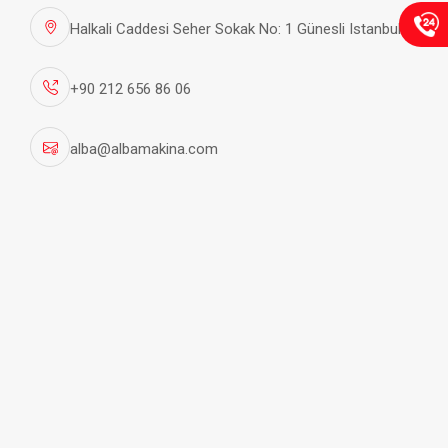
Halkali Caddesi Seher Sokak No: 1 Günesli Istanbul
Dünden Bugüne Buhar Jeneratörleri
+90 212 656 86 06
Buhar jeneratörleri, endüstride ve enerji üretiminde
alba@albamakina.com
kritik bir role sahiptir. Basit bir prensiple çalışırlar: Su
buharını yüksek basınç ve sıcaklıkta üreterek mekanik
veya elektrik enerjisine dönüştürmek. “Dünden Bugüne
Buhar Jeneratörleri” sayfamızda, bu cihazların
tarihçesinden günümüzdeki kullanım alanlarına kadar
kapsamlı bir bakış sunuyoruz.
Tarihçesi